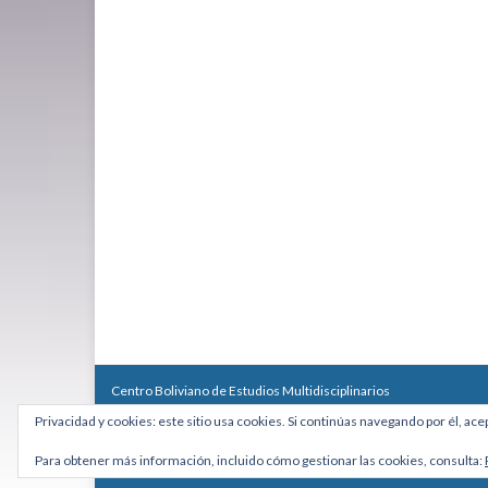
Centro Boliviano de Estudios Multidisciplinarios
Calle Macario Pinilla # 2588 esq. Av. Arce, Edificio Arcadia, Mezzan
Privacidad y cookies: este sitio usa cookies. Si continúas navegando por él, ace
Teléfono: +591 2431818 - Celular: +591 73027636
cebem@cebem.org
Para obtener más información, incluido cómo gestionar las cookies, consulta:
Hecho con
por
Graphene Themes
.