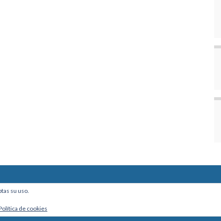
ine, Of. 101 - La Paz, Bolivia
ptas su uso.
Política de cookies