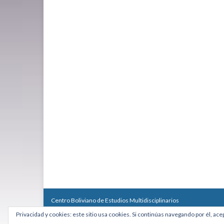
Centro Boliviano de Estudios Multidisciplinarios
Calle Macario Pinilla # 2588 esq. Av. Arce, Edificio Arcadia, Mezzan
Privacidad y cookies: este sitio usa cookies. Si continúas navegando por él, ace
Teléfono: +591 2431818 - Celular: +591 73027636