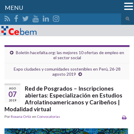
MENU
Alte
el
Search for:
form
de
bús
Boletín hacefalta.org: las mejores 10 ofertas de empleo en
el sector social
Expo ciudades y comunidades sostenibles en Perú, 26-28
agosto 2019
Red de Posgrados – Inscripciones
AGO
07
abiertas: Especialización en Estudios
2019
Afrolatinoamericanos y Caribeños |
Modalidad virtual
Por
Roxana Ortiz
en
Convocatorias