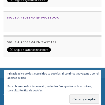
SIGUE A REDESMA EN FACEBOOK
SIGUE A REDESMA EN TWITTER
Privacidad y cookies: este sitio usa cookies. Si continúas navegando por él,
aceptas su uso.
Centro Boliviano de Estudios Multidisciplinarios
Para obtener más información, incluido cómo gestionar las cookies,
Calle Macario Pinilla # 2588 esq. Av. Arce, Edificio Arcadia, Mezzanine, Of. 101
consulta:
Política de cookies
- La Paz, Bolivia
Teléfono: +591 2431818 - Celular: +591 73027636
cebem@cebem.org
Hecho con
por
Graphene Themes
.