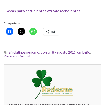
Becas para estudiantes afrodescendientes
Comparte esto:
Más
afrolatinoamericano
,
boletín 8 - agosto 2019
,
caribeño
,
Posgrado
,
Virtual
La Red de Desarrollo Sostenible y Medio Ambiente es un