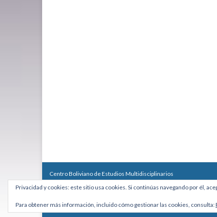
Centro Boliviano de Estudios Multidisciplinarios
Calle Macario Pinilla # 2588 esq. Av. Arce, Edificio Arcadia, Mezzan
Privacidad y cookies: este sitio usa cookies. Si continúas navegando por él, ace
Teléfono: +591 2431818 - Celular: +591 73027636
cebem@cebem.org
Para obtener más información, incluido cómo gestionar las cookies, consulta:
Hecho con
por
Graphene Themes
.