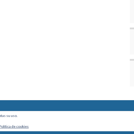
ine, Of. 101 - La Paz, Bolivia
ptas su uso.
Política de cookies