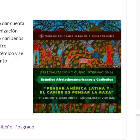
e dar cuenta
anización
y caribeños
fro-
témico y se
ento
ribeño
,
Posgrado
,