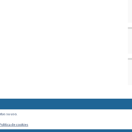
ine, Of. 101 - La Paz, Bolivia
ptas su uso.
Política de cookies