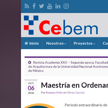
Inicio
Nosotros
Proyectos
Cu
Revista Academia XXII – Segunda epoca. Facultad
de Arquitectura de la Universidad Nacional Autónom
de México
Maestría en Ordenam
OCT
06
Por
Roxana Ortiz
en
Otros Cursos
2016
Periodo extraordinario de