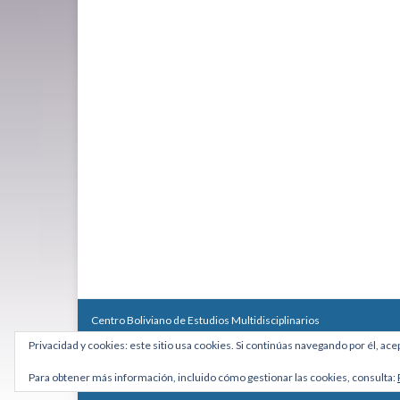
Centro Boliviano de Estudios Multidisciplinarios
Calle Macario Pinilla # 2588 esq. Av. Arce, Edificio Arcadia, Mezzan
Privacidad y cookies: este sitio usa cookies. Si continúas navegando por él, ace
Teléfono: +591 2431818 - Celular: +591 73027636
cebem@cebem.org
Para obtener más información, incluido cómo gestionar las cookies, consulta:
Hecho con
por
Graphene Themes
.