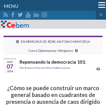
MENU
Alte
el
Search for:
form
de
bús
EN MEMORIA DE RENE ANTONIO MAYORGA
Curso Diplomatura: Alérgenos
Repensando la democracia 101:
AGO
07
Por
Roxana Ortiz
en
Otras Publicaciones
2024
¿Cómo se puede construir un marco
general basado en cuadrantes de
presencia o ausencia de caos dirigido