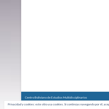
Centro Boliviano de Estudios Multidisciplinarios
Calle Macario Pinilla # 2588 esq. Av. Arce, Edificio Arcadia, Mezzan
Privacidad y cookies: este sitio usa cookies. Si continúas navegando por él, ace
Teléfono: +591 2431818 - Celular: +591 73027636