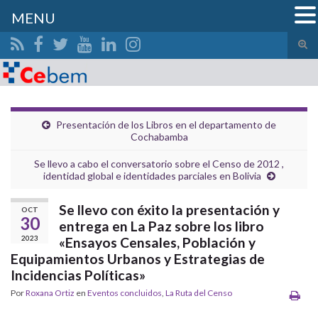
MENU
Alte
el
Search for:
form
de
bús
Presentación de los Libros en el departamento de
Cochabamba
Se llevo a cabo el conversatorio sobre el Censo de 2012 ,
identidad global e identidades parciales en Bolivia
Se llevo con éxito la presentación y
OCT
30
entrega en La Paz sobre los libro
2023
«Ensayos Censales, Población y
Equipamientos Urbanos y Estrategias de
Incidencias Políticas»
Por
Roxana Ortiz
en
Eventos concluidos
,
La Ruta del Censo