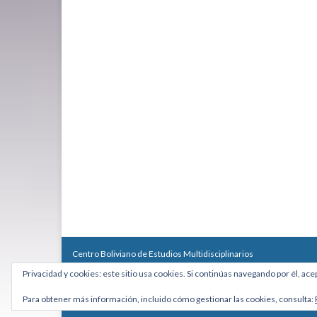
Centro Boliviano de Estudios Multidisciplinarios
Calle Macario Pinilla # 2588 esq. Av. Arce, Edificio Arcadia, Mezzan
Privacidad y cookies: este sitio usa cookies. Si continúas navegando por él, ace
Teléfono: +591 2431818 - Celular: +591 73027636
cebem@cebem.org
Para obtener más información, incluido cómo gestionar las cookies, consulta:
Hecho con
por
Graphene Themes
.