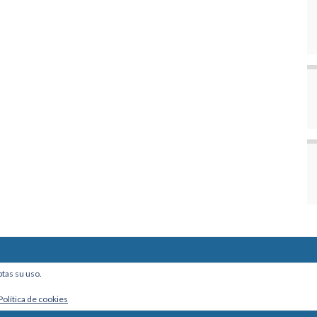
ine, Of. 101 - La Paz, Bolivia
ptas su uso.
Política de cookies