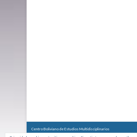
Centro Boliviano de Estudios Multidisciplinarios
Calle Macario Pinilla # 2588 esq. Av. Arce, Edificio Arcadia, Mezzan