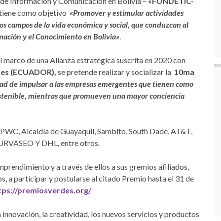
s de Información y Comunicación en Bolivia –
«FUNDETIC-
ue tiene como objetivo
«Promover y estimular actividades
 los campos de la vida económica y social, que conduzcan al
rmación y el Conocimiento en Bolivia»
.
el marco de una Alianza estratégica suscrita en 2020 con
des (ECUADOR),
se pretende realizar y socializar la
10ma
idad de impulsar a las empresas emergentes que tienen como
sostenible, mientras que promueven una mayor conciencia
WC, Alcaldía de Guayaquil, Sambito, South Dade, AT&T,
URVASEO Y DHL, entre otros.
mprendimiento y a través de ellos a sus gremios afiliados,
 a participar y postularse al citado Premio hasta el 31 de
tps://premiosverdes.org/
a innovación, la creatividad, los nuevos servicios y productos