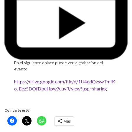
En el siguiente enlace puede ver la grabación del
evento:
https://drive.google.com/file/d/1U4cdQzswTmIK
oJEezSDOfDbuHpw7uuvR/view?usp=sharing
Comparte esto:
Más