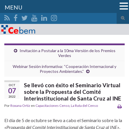
MENU
Alte
el
Search for:
form
de
bús
Invitación a Postular a la 10ma Versión de los Premios
Verdes
Webinar Sesión informativa: “Cooperación Internacional y
Proyectos Ambientales.”
Se llevó con éxito el Seminario Virtual
OCT
07
sobre la Propuesta del Comité
2022
Interinstitucional de Santa Cruz al INE
Por
Roxana Ortiz
en
Capacitaciones Censo
,
La Ruta del Censo
El día de 5 de octubre se llevo a cabo el Seminario sobre la la
«Propuesta del Comité Interinstitucional de Santa Cruz al INE»
,