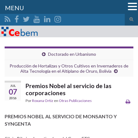
MENU
Alte
el
Search for:
form
de
bús
Doctorado en Urbanismo
Producción de Hortalizas y Otros Cultivos en Invernaderos de
Alta Tecnología en el Altiplano de Oruro, Bolivia
Premios Nobel al servicio de las
JUL
07
corporaciones
2016
Por
Roxana Ortiz
en
Otras Publicaciones
PREMIOS NOBEL AL SERVICIO DE MONSANTO Y
SYNGENTA