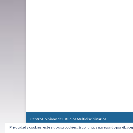
Centro Boliviano de Estudios Multidisciplinarios
Calle Macario Pinilla # 2588 esq. Av. Arce, Edificio Arcadia, Mezzan
Privacidad y cookies: este sitio usa cookies. Si continúas navegando por él, ace
Teléfono: +591 2431818 - Celular: +591 73027636