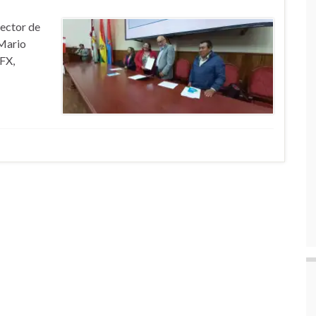
rector de
 Mario
SFX,