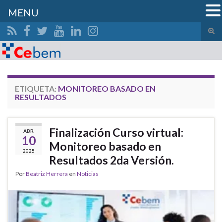
MENU
Alte
el
Search for:
form
de
bús
ETIQUETA:
MONITOREO BASADO EN
RESULTADOS
Finalización Curso virtual:
ABR
10
Monitoreo basado en
2025
Resultados 2da Versión.
Por
Beatriz Herrera
en
Noticias