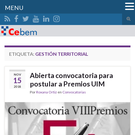
MENU
Alte
el
Search for:
form
de
bús
ETIQUETA:
GESTIÓN TERRITORIAL
Abierta convocatoria para
NOV
15
postular a Premios UIM
2018
Por
Roxana Ortiz
en
Convocatorias