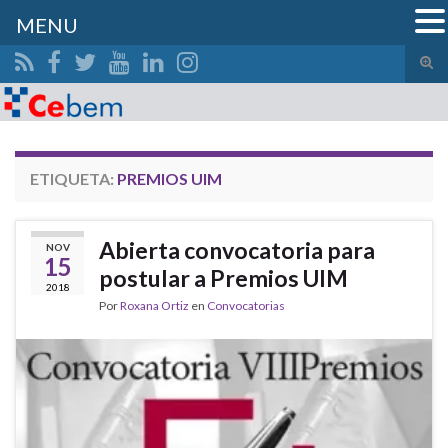
MENU
Alte
el
Search for:
form
de
bús
ETIQUETA:
PREMIOS UIM
Abierta convocatoria para
NOV
15
postular a Premios UIM
2018
Por
Roxana Ortiz
en
Convocatorias