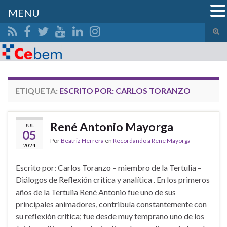
MENU
Alte
el
Search for:
form
de
bús
ETIQUETA:
ESCRITO POR: CARLOS TORANZO
René Antonio Mayorga
JUL
05
Por
Beatriz Herrera
en
Recordando a Rene Mayorga
2024
Escrito por: Carlos Toranzo – miembro de la Tertulia –
Diálogos de Reflexión critica y analítica . En los primeros
años de la Tertulia René Antonio fue uno de sus
principales animadores, contribuía constantemente con
su reflexión crítica; fue desde muy temprano uno de los