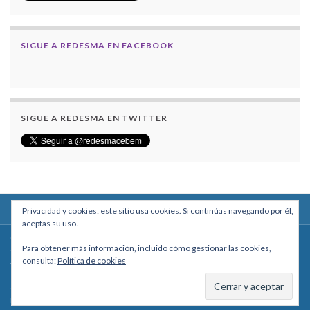
SIGUE A REDESMA EN FACEBOOK
SIGUE A REDESMA EN TWITTER
Privacidad y cookies: este sitio usa cookies. Si continúas navegando por él,
aceptas su uso.
Centro Boliviano de Estudios Multidisciplinarios
Para obtener más información, incluido cómo gestionar las cookies,
Calle Macario Pinilla # 2588 esq. Av. Arce, Edificio Arcadia, Mezzanine, Of. 101
consulta:
Política de cookies
- La Paz, Bolivia
Teléfono: +591 2431818 - Celular: +591 73027636
cebem@cebem.org
Hecho con
por
Graphene Themes
.