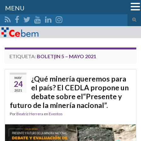
MENU
Alte
el
Search for:
form
de
bús
ETIQUETA:
BOLET{IN 5 – MAYO 2021
¿Qué minería queremos para
MAY
24
el país? El CEDLA propone un
2021
debate sobre el“Presente y
futuro de la minería nacional”.
Por
Beatriz Herrera
en
Eventos