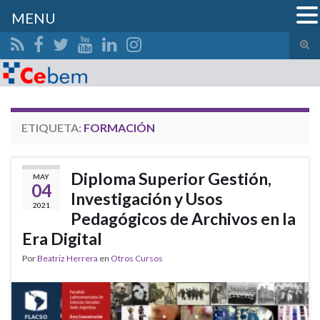
MENU
Alte
el
Search for:
form
de
bús
ETIQUETA:
FORMACIÓN
Diploma Superior Gestión,
MAY
04
Investigación y Usos
2021
Pedagógicos de Archivos en la
Era Digital
Por
Beatriz Herrera
en
Otros Cursos