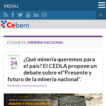
MENU
Alte
el
Search for:
form
de
bús
ETIQUETA:
MINERIA NACIONAL
¿Qué minería queremos para
MAY
24
el país? El CEDLA propone un
2021
debate sobre el“Presente y
futuro de la minería nacional”.
Por
Beatriz Herrera
en
Eventos