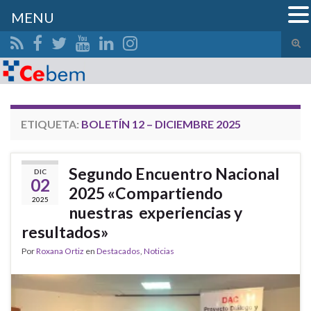
MENU
Alte
el
Search for:
form
de
bús
ETIQUETA:
BOLETÍN 12 – DICIEMBRE 2025
Segundo Encuentro Nacional
DIC
02
2025 «Compartiendo
2025
nuestras experiencias y
resultados»
Por
Roxana Ortiz
en
Destacados
,
Noticias