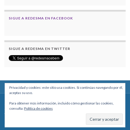
SIGUE A REDESMA EN FACEBOOK
SIGUE A REDESMA EN TWITTER
Privacidad y cookies: este sitio usa cookies. Si continúas navegando por él,
aceptas su uso.
Centro Boliviano de Estudios Multidisciplinarios
Para obtener más información, incluido cómo gestionar las cookies,
Calle Macario Pinilla # 2588 esq. Av. Arce, Edificio Arcadia, Mezzanine, Of. 101
consulta:
Política de cookies
- La Paz, Bolivia
Teléfono: +591 2431818 - Celular: +591 73027636
cebem@cebem.org
Hecho con
por
Graphene Themes
.