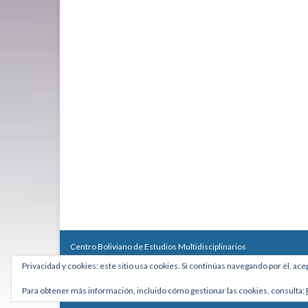
Centro Boliviano de Estudios Multidisciplinarios
Calle Macario Pinilla # 2588 esq. Av. Arce, Edificio Arcadia, Mezzan
Privacidad y cookies: este sitio usa cookies. Si continúas navegando por él, ace
Teléfono: +591 2431818 - Celular: +591 73027636
cebem@cebem.org
Para obtener más información, incluido cómo gestionar las cookies, consulta:
Hecho con
por
Graphene Themes
.