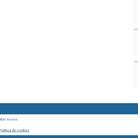
ine, Of. 101 - La Paz, Bolivia
ptas su uso.
Política de cookies