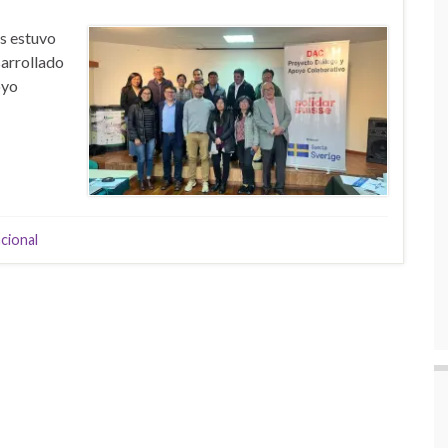
os estuvo
sarrollado
oyo
cional