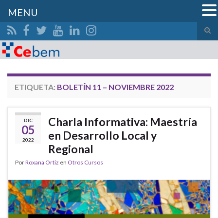
MENU
Alte
el
Search for:
form
de
bús
ETIQUETA:
BOLETÍN 11 – NOVIEMBRE 2022
Charla Informativa: Maestría
DIC
05
en Desarrollo Local y
2022
Regional
Por
Roxana Ortiz
en
Otros Cursos