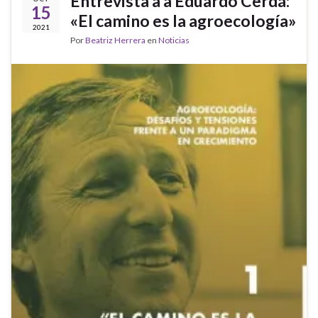
Entrevista a a Eduardo Cerdá:
15
«El camino es la agroecología»
2021
Por
Beatriz Herrera
en
Noticias