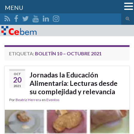
MENU
Alte
el
Search for:
form
de
bús
ETIQUETA:
BOLETÍN 10 – OCTUBRE 2021
Jornadas la Educación
OCT
20
Alimentaria: Lecturas desde
2021
su complejidad y relevancia
Por
Beatriz Herrera
en
Eventos