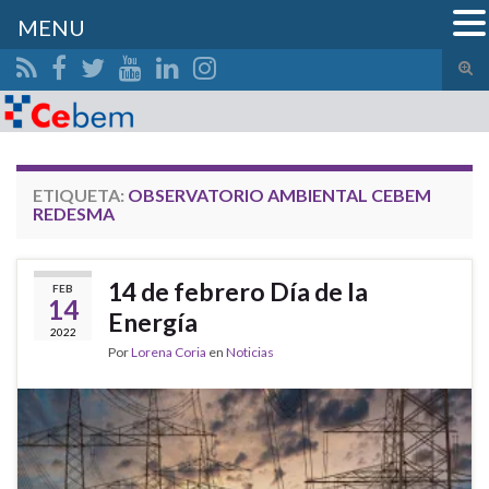
MENU
Alte
el
Search for:
form
de
bús
ETIQUETA:
OBSERVATORIO AMBIENTAL CEBEM
REDESMA
14 de febrero Día de la
FEB
14
Energía
2022
Por
Lorena Coria
en
Noticias