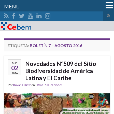
MENU
Alte
el
Search for:
form
de
bús
ETIQUETA:
BOLETÍN 7 – AGOSTO 2016
Novedades Nº509 del Sitio
SEP
02
Biodiversidad de América
2016
Latina y El Caribe
Por
Roxana Ortiz
en
Otras Publicaciones