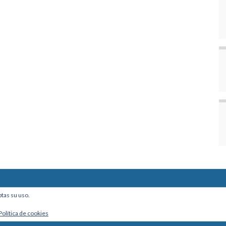
ine, Of. 101 - La Paz, Bolivia
ptas su uso.
Política de cookies