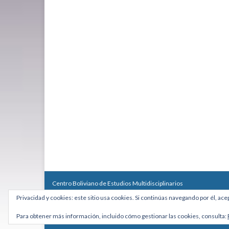
Centro Boliviano de Estudios Multidisciplinarios
Calle Macario Pinilla # 2588 esq. Av. Arce, Edificio Arcadia, Mezzan
Privacidad y cookies: este sitio usa cookies. Si continúas navegando por él, ace
Teléfono: +591 2431818 - Celular: +591 73027636
cebem@cebem.org
Para obtener más información, incluido cómo gestionar las cookies, consulta:
Hecho con
por
Graphene Themes
.