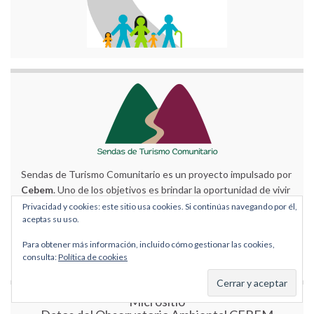
Sendas de Turismo Comunitario es un proyecto impulsado por
Cebem
. Uno de los objetivos es brindar la oportunidad de vivir
increíbles experiencias conviviendo con la naturaleza y las
Privacidad y cookies: este sitio usa cookies. Si continúas navegando por él,
aceptas su uso.
comunidades Bolivianas. Aprendiendo de la riqueza en la
cultura que te puede ofrecer, esperemos que disfrutes cada
Para obtener más información, incluido cómo gestionar las cookies,
momento.
consulta:
Política de cookies
Micrositio