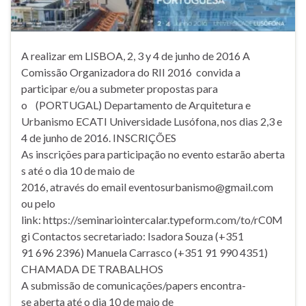
A realizar em LISBOA, 2, 3 y 4 de junho de 2016 A
Comissão Organizadora do RII 2016 convida a
participar e/ou a submeter propostas para
o (PORTUGAL) Departamento de Arquitetura e
Urbanismo ECATI Universidade Lusófona, nos dias 2,3 e
4 de junho de 2016. INSCRIÇÕES
As inscrições para participação no evento estarão aberta
s até o dia 10 de maio de
2016, através do email eventosurbanismo@gmail.com
ou pelo
link: https://seminariointercalar.typeform.com/to/rC0M
gi Contactos secretariado: Isadora Souza (+351
91 696 2396) Manuela Carrasco (+351 91 990 4351)
CHAMADA DE TRABALHOS
A submissão de comunicações/papers encontra-
se aberta até o dia 10 de maio de