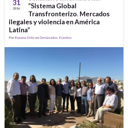
31
“Sistema Global
2016
Transfronterizo. Mercados
ilegales y violencia en América
Latina”
Por
Roxana Ortiz
en
Destacados
,
Eventos