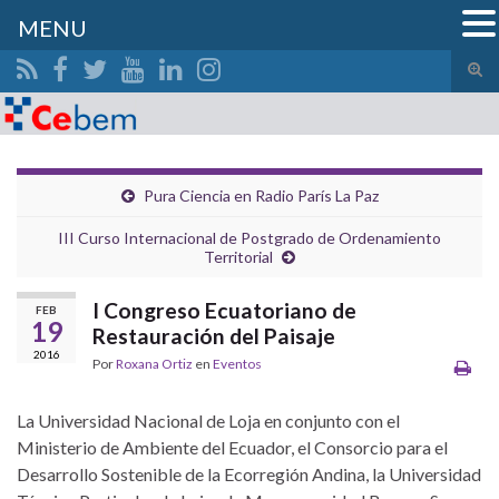
MENU
Alte
el
Search for:
form
de
bús
Pura Ciencia en Radio París La Paz
III Curso Internacional de Postgrado de Ordenamiento
Territorial
I Congreso Ecuatoriano de
FEB
19
Restauración del Paisaje
2016
Por
Roxana Ortiz
en
Eventos
La Universidad Nacional de Loja en conjunto con el
Ministerio de Ambiente del Ecuador, el Consorcio para el
Desarrollo Sostenible de la Ecorregión Andina, la Universidad