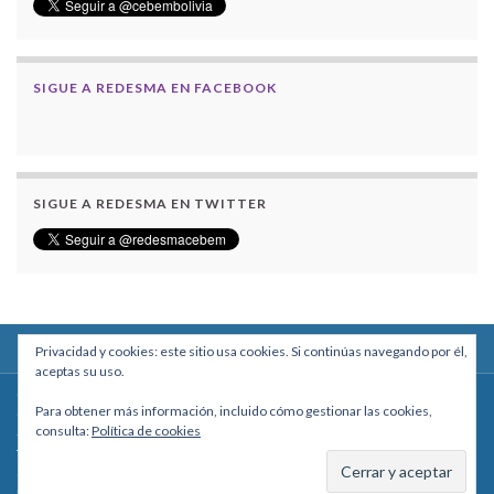
SIGUE A REDESMA EN FACEBOOK
SIGUE A REDESMA EN TWITTER
Privacidad y cookies: este sitio usa cookies. Si continúas navegando por él,
aceptas su uso.
Centro Boliviano de Estudios Multidisciplinarios
Para obtener más información, incluido cómo gestionar las cookies,
Calle Macario Pinilla # 2588 esq. Av. Arce, Edificio Arcadia, Mezzanine, Of. 101
consulta:
Política de cookies
- La Paz, Bolivia
Teléfono: +591 2431818 - Celular: +591 73027636
cebem@cebem.org
Hecho con
por
Graphene Themes
.