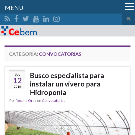
MENU
Alte
el
Search for:
form
de
bús
CATEGORÍA:
CONVOCATORIAS
Busco especialista para
JUL
12
instalar un vivero para
2016
Hidroponía
Por
Roxana Ortiz
en
Convocatorias