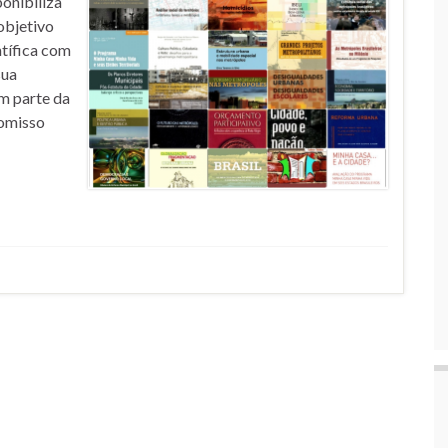
onibiliza
objetivo
ntífica com
sua
m parte da
romisso