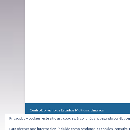
Centro Boliviano de Estudios Multidisciplinarios
Calle Macario Pinilla # 2588 esq. Av. Arce, Edificio Arcadia, Mezzan
Privacidad y cookies: este sitio usa cookies. Si continúas navegando por él, ace
Teléfono: +591 2431818 - Celular: +591 73027636
cebem@cebem.org
Para obtener más información, incluido cómo gestionar las cookies, consulta: