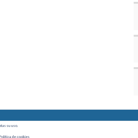
ine, Of. 101 - La Paz, Bolivia
ptas su uso.
Política de cookies