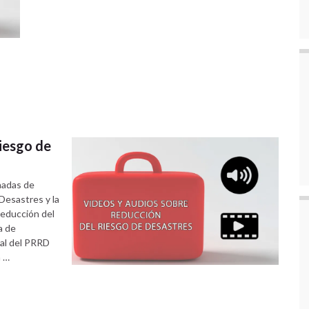
iesgo de
nadas de
esastres y la
educción del
a de
al del PRRD
a …