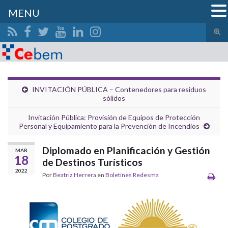
MENU
Alte
el
Search for:
form
de
bús
INVITACIÓN PÚBLICA – Contenedores para residuos
sólidos
Invitación Pública: Provisión de Equipos de Protección
Personal y Equipamiento para la Prevención de Incendios
Diplomado en Planificación y Gestión
MAR
18
de Destinos Turísticos
2022
Por
Beatriz Herrera
en
Boletínes Redesma