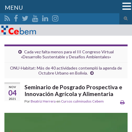
MENU
Alte
el
Search for:
form
de
bús
Cada vez falta menos para el III Congreso Virtual
«Desarrollo Sustentable y Desafíos Ambientales»
ONU-Habitat: Más de 40 actividades contempló la agenda de
Octubre Urbano en Bolivia.
Seminario de Posgrado Prospectiva e
NOV
04
Innovación Agrícola y Alimentaria
2021
Por
Beatriz Herrera
en
Cursos culminados Cebem