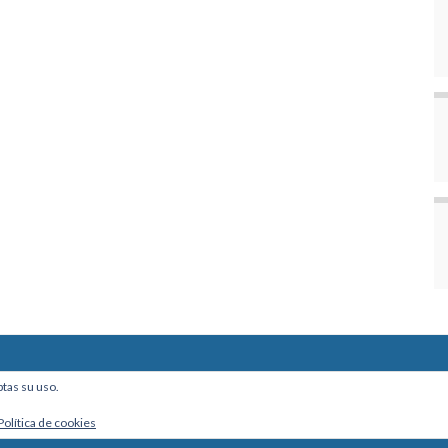
ine, Of. 101 - La Paz, Bolivia
ptas su uso.
Política de cookies