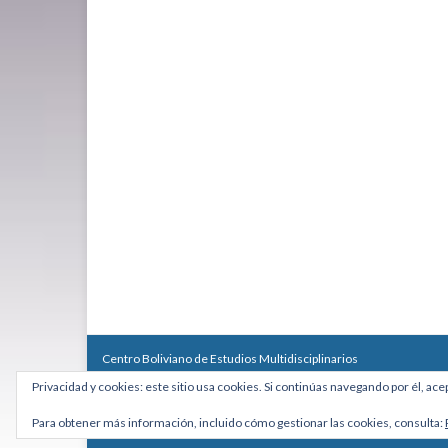
Centro Boliviano de Estudios Multidisciplinarios
Calle Macario Pinilla # 2588 esq. Av. Arce, Edificio Arcadia, Mezzan
Privacidad y cookies: este sitio usa cookies. Si continúas navegando por él, ace
Teléfono: +591 2431818 - Celular: +591 73027636
cebem@cebem.org
Para obtener más información, incluido cómo gestionar las cookies, consulta:
Hecho con
por
Graphene Themes
.