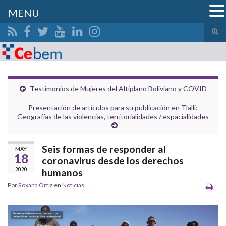
MENU
Alte
el
Search for:
form
de
bús
Testimonios de Mujeres del Altiplano Boliviano y COVID
Presentación de artículos para su publicación en Tlalli:
Geografías de las violencias, territorialidades / espacialidades
Seis formas de responder al
MAY
18
coronavirus desde los derechos
2020
humanos
Por
Roxana Ortiz
en
Noticias