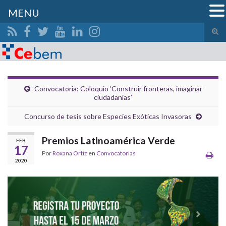
MENU
Alte
el
Search for:
form
de
bús
Convocatoria: Coloquio ‘Construir fronteras, imaginar
ciudadanías’
Concurso de tesis sobre Especies Exóticas Invasoras
Premios Latinoamérica Verde
FEB
17
Por
Roxana Ortiz
en
Convocatorias
2020