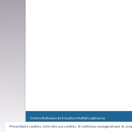
Centro Boliviano de Estudios Multidisciplinarios
Calle Macario Pinilla # 2588 esq. Av. Arce, Edificio Arcadia, Mezzan
Privacidad y cookies: este sitio usa cookies. Si continúas navegando por él, ace
Teléfono: +591 2431818 - Celular: +591 73027636