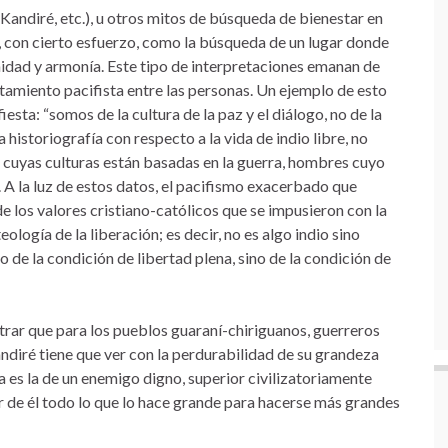
 Kandiré, etc.), u otros mitos de búsqueda de bienestar en
s, con cierto esfuerzo, como la búsqueda de un lugar donde
idad y armonía. Este tipo de interpretaciones emanan de
amiento pacifista entre las personas. Un ejemplo de esto
esta: “somos de la cultura de la paz y el diálogo, no de la
 historiografía con respecto a la vida de indio libre, no
 cuyas culturas están basadas en la guerra, hombres cuyo
. A la luz de estos datos, el pacifismo exacerbado que
e los valores cristiano-católicos que se impusieron con la
ología de la liberación; es decir, no es algo indio sino
 de la condición de libertad plena, sino de la condición de
trar que para los pueblos guaraní-chiriguanos, guerreros
andiré tiene que ver con la perdurabilidad de su grandeza
a es la de un enemigo digno, superior civilizatoriamente
r de él todo lo que lo hace grande para hacerse más grandes