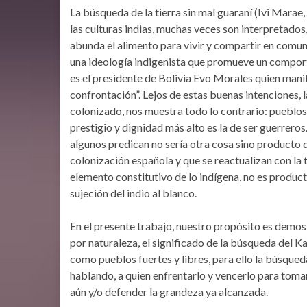
La búsqueda de la tierra sin mal guaraní (Ivi Marae,
las culturas indias, muchas veces son interpretado
abunda el alimento para vivir y compartir en comun
una ideología indigenista que promueve un comport
es el presidente de Bolivia Evo Morales quien manifi
confrontación”. Lejos de estas buenas intenciones, la
colonizado, nos muestra todo lo contrario: pueblos
prestigio y dignidad más alto es la de ser guerreros
algunos predican no sería otra cosa sino producto d
colonización española y que se reactualizan con la te
elemento constitutivo de lo indígena, no es producto
sujeción del indio al blanco.
En el presente trabajo, nuestro propósito es demos
por naturaleza, el significado de la búsqueda del K
como pueblos fuertes y libres, para ello la búsqued
hablando, a quien enfrentarlo y vencerlo para toma
aún y/o defender la grandeza ya alcanzada.