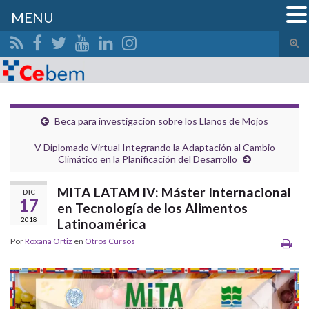
MENU
Alte
el
Search for:
form
de
bús
Beca para investigacion sobre los Llanos de Mojos
V Diplomado Virtual Integrando la Adaptación al Cambio
Climático en la Planificación del Desarrollo
MITA LATAM IV: Máster Internacional
DIC
17
en Tecnología de los Alimentos
2018
Latinoamérica
Por
Roxana Ortiz
en
Otros Cursos