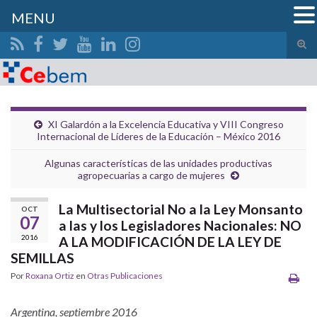
MENU
Alte
el
Search for:
form
de
bús
XI Galardón a la Excelencia Educativa y VIII Congreso
Internacional de Líderes de la Educación – México 2016
Algunas características de las unidades productivas
agropecuarias a cargo de mujeres
La Multisectorial No a la Ley Monsanto
OCT
07
a las y los Legisladores Nacionales: NO
2016
A LA MODIFICACIÓN DE LA LEY DE
SEMILLAS
Por
Roxana Ortiz
en
Otras Publicaciones
Argentina, septiembre 2016