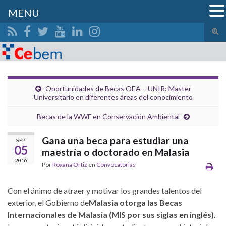
MENU
Alte
el
Search for:
form
de
bús
Oportunidades de Becas OEA – UNIR: Master
Universitario en diferentes áreas del conocimiento
Becas de la WWF en Conservación Ambiental
Gana una beca para estudiar una
SEP
05
maestría o doctorado en Malasia
2016
Por
Roxana Ortiz
en
Convocatorias
Con el ánimo de atraer y motivar los grandes talentos del
exterior, el Gobierno de
Malasia otorga las Becas
Internacionales de Malasia (MIS por sus siglas en inglés).