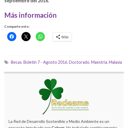
Septiembre del 2016.
Más información
Comparte esto:
Más
Becas
,
Boletín 7 - Agosto 2016
,
Doctorado
,
Maestría
,
Malasia
La Red de Desarrollo Sostenible y Medio Ambiente es un
proyecto impulsado por
Cebem
. Ha trabajado continuamente