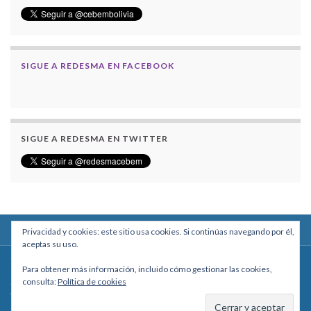
SIGUE A REDESMA EN FACEBOOK
SIGUE A REDESMA EN TWITTER
Privacidad y cookies: este sitio usa cookies. Si continúas navegando por él,
aceptas su uso.
Centro Boliviano de Estudios Multidisciplinarios
Para obtener más información, incluido cómo gestionar las cookies,
Calle Macario Pinilla # 2588 esq. Av. Arce, Edificio Arcadia, Mezzanine, Of. 101
consulta:
Política de cookies
- La Paz, Bolivia
Teléfono: +591 2431818 - Celular: +591 73027636
cebem@cebem.org