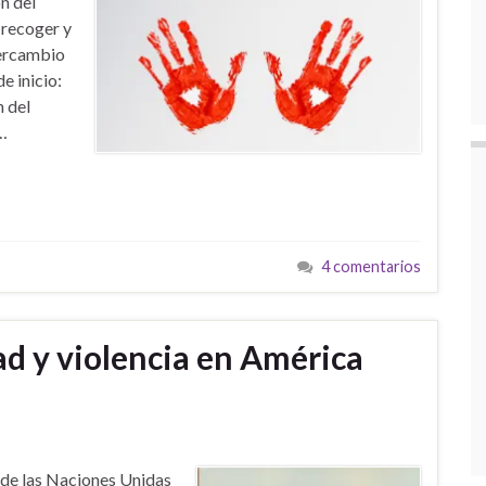
n del
 recoger y
tercambio
e inicio:
n del
…
4 comentarios
ad y violencia en América
d de las Naciones Unidas