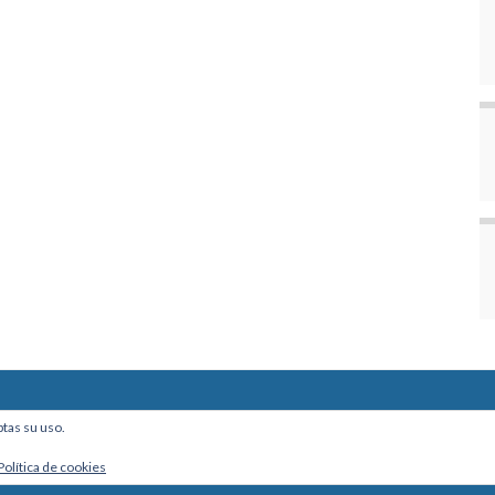
ine, Of. 101 - La Paz, Bolivia
ptas su uso.
Política de cookies