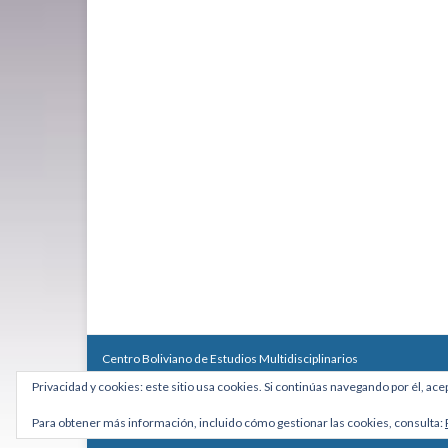
Centro Boliviano de Estudios Multidisciplinarios
Calle Macario Pinilla # 2588 esq. Av. Arce, Edificio Arcadia, Mezzan
Privacidad y cookies: este sitio usa cookies. Si continúas navegando por él, ace
Teléfono: +591 2431818 - Celular: +591 73027636
cebem@cebem.org
Para obtener más información, incluido cómo gestionar las cookies, consulta:
Hecho con
por
Graphene Themes
.