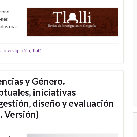
opone
ones
tidos más
ea
,
investigación
,
Tlalli
,
encias y Género.
tuales, iniciativas
 gestión, diseño y evaluación
a. Versión)