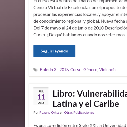
El curso está dentro del marco de implementació
Centro Virtual de Excelencia con el propósito de
procesar las experiencias locales, y apoyar el in
de conocimiento regional y global. Nueva fecha d
Del 7 de mayo al 24 de junio de 2018 Descripció
Curso. ¿De qué hablamos cuando nos referimos 
Seguir leyendo
Boletín 3 - 2018
,
Curso
,
Género
,
Violencia
Libro: Vulnerabilid
JUL
11
Latina y el Caribe
2016
Por
Roxana Ortiz
en
Otras Publicaciones
Es una co-edición entre Siglo XXI, la Universida