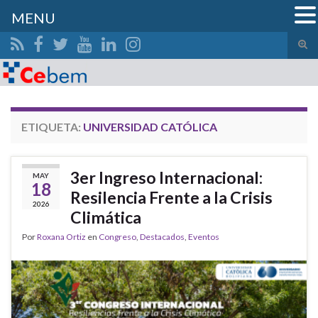
MENU
Alte
el
Search for:
form
de
bús
ETIQUETA:
UNIVERSIDAD CATÓLICA
3er Ingreso Internacional:
MAY
18
Resilencia Frente a la Crisis
2026
Climática
Por
Roxana Ortiz
en
Congreso
,
Destacados
,
Eventos