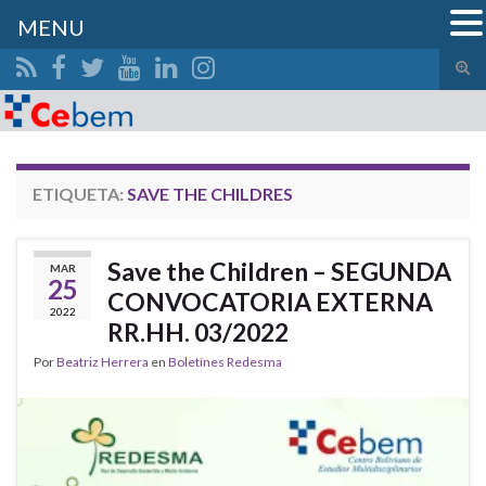
MENU
Alte
el
Search for:
form
de
bús
ETIQUETA:
SAVE THE CHILDRES
Save the Children – SEGUNDA
MAR
25
CONVOCATORIA EXTERNA
2022
RR.HH. 03/2022
Por
Beatriz Herrera
en
Boletínes Redesma