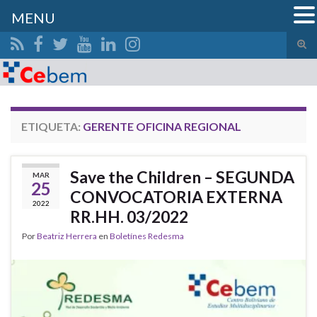
MENU
Alte
el
Search for:
form
de
bús
ETIQUETA:
GERENTE OFICINA REGIONAL
Save the Children – SEGUNDA
MAR
25
CONVOCATORIA EXTERNA
2022
RR.HH. 03/2022
Por
Beatriz Herrera
en
Boletínes Redesma