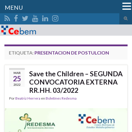
MENU
Alte
el
Search for:
form
de
bús
ETIQUETA:
PRESENTACION DE POSTULCION
Save the Children – SEGUNDA
MAR
25
CONVOCATORIA EXTERNA
2022
RR.HH. 03/2022
Por
Beatriz Herrera
en
Boletínes Redesma