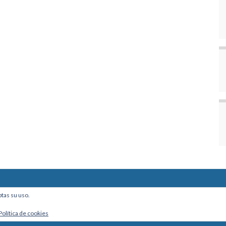
ine, Of. 101 - La Paz, Bolivia
ptas su uso.
Política de cookies