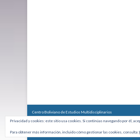
Centro Boliviano de Estudios Multidisciplinarios
Calle Macario Pinilla # 2588 esq. Av. Arce, Edificio Arcadia, Mezzan
Privacidad y cookies: este sitio usa cookies. Si continúas navegando por él, ace
Teléfono: +591 2431818 - Celular: +591 73027636
cebem@cebem.org
Para obtener más información, incluido cómo gestionar las cookies, consulta:
Hecho con
por
Graphene Themes
.