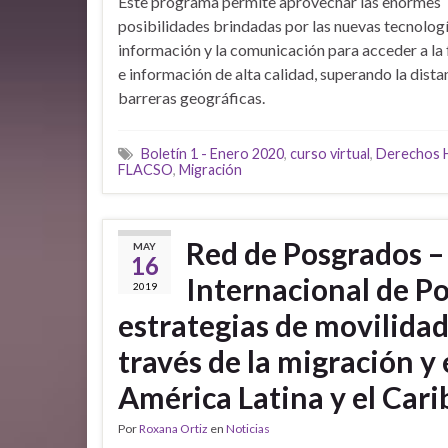
Éste programa permite aprovechar las enormes
posibilidades brindadas por las nuevas tecnologí
información y la comunicación para acceder a la
e información de alta calidad, superando la dista
barreras geográficas.
Boletín 1 - Enero 2020
,
curso virtual
,
Derechos 
FLACSO
,
Migración
Red de Posgrados –
MAY
16
Internacional de P
2019
estrategias de movilidad
través de la migración y
América Latina y el Cari
Por
Roxana Ortiz
en
Noticias