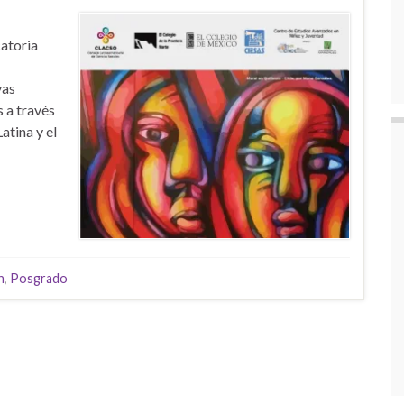
catoria
vas
s a través
atina y el
n
,
Posgrado