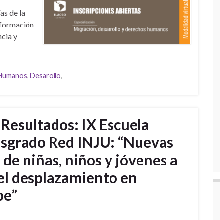
as de la
 formación
ncia y
Humanos
,
Desarollo
,
 Resultados: IX Escuela
osgrado Red INJU: “Nuevas
 de niñas, niños y jóvenes a
 el desplazamiento en
be”