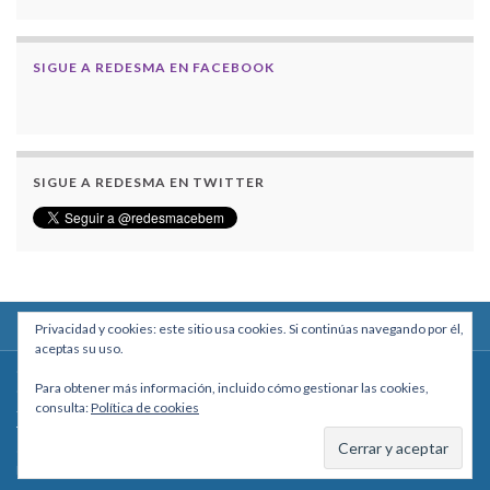
SIGUE A REDESMA EN FACEBOOK
SIGUE A REDESMA EN TWITTER
Privacidad y cookies: este sitio usa cookies. Si continúas navegando por él,
aceptas su uso.
Centro Boliviano de Estudios Multidisciplinarios
Para obtener más información, incluido cómo gestionar las cookies,
Calle Macario Pinilla # 2588 esq. Av. Arce, Edificio Arcadia, Mezzanine, Of. 101
consulta:
Política de cookies
- La Paz, Bolivia
Teléfono: +591 2431818 - Celular: +591 73027636
cebem@cebem.org
Hecho con
por
Graphene Themes
.