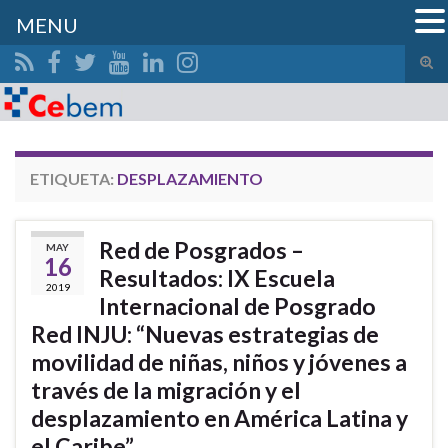
MENU
Alte
el
Search for:
form
de
bús
ETIQUETA:
DESPLAZAMIENTO
Red de Posgrados –
MAY
16
Resultados: IX Escuela
2019
Internacional de Posgrado
Red INJU: “Nuevas estrategias de
movilidad de niñas, niños y jóvenes a
través de la migración y el
desplazamiento en América Latina y
el Caribe”