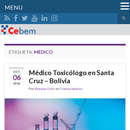
MENU
Alte
el
Search for:
form
de
bús
ETIQUETA:
MÉDICO
Médico Toxicólogo en Santa
OCT
06
Cruz – Bolivia
2016
Por
Roxana Ortiz
en
Convocatorias