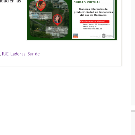
dad en las
,
IUE
,
Laderas
,
Sur de